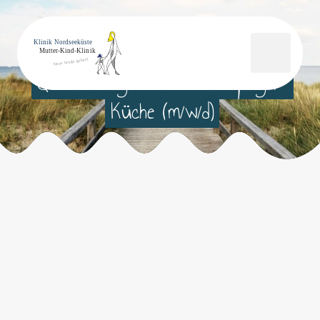
Quereinsteiger 
in 
Housekeeping 
/ 
Küche 
(m/w/d)